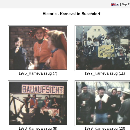
|
Top 1
Historie - Karneval in Buschdorf
1976_Karnevalszug (7)
1977_Karnevalszug (11)
1978_Karnevalszug (8)
1979_Karnevalszug (20)