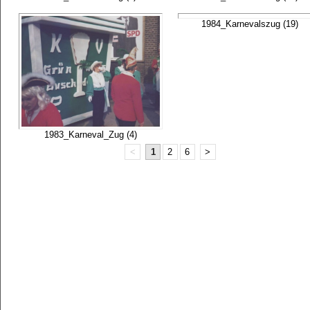
1984_Karnevalszug (19)
1983_Karneval_Zug (4)
<
1
2
6
>